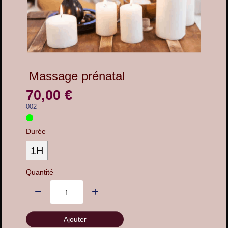
Cadeaux
▼
Témoignages
Massage prénatal
70,00 €
Contact
002
Durée
1H
Quantité
−
+
Ajouter